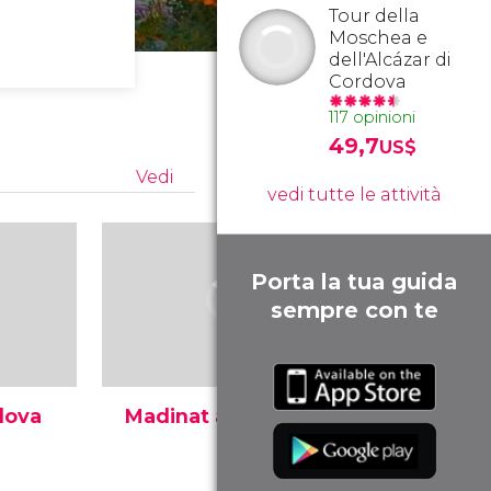
Tour della
Moschea e
dell'Alcázar di
Cordova
117 opinioni
49,7
US$
Vedi
vedi tutte le attività
Porta la tua guida
sempre con te
dova
Madinat al-Zahra
Palacio 
te
Scopri Madinat al-Zahra, la
Scopri uno d
città costruita da Abd al-
singolari di 