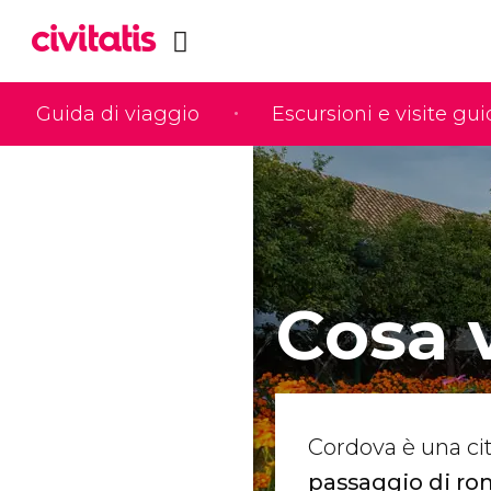
Guida di viaggio
Escursioni e visite gu
Cosa 
Cordova è una cit
passaggio di rom