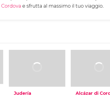
i Cordova
e sfrutta al massimo il tuo viaggio.
Judería
Alcázar di Cor
La judería ha ospitato la
Scopri l'appasionan
comunità ebraica,
storia di uno dei