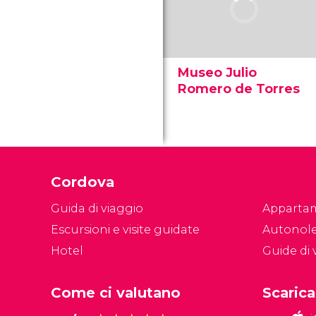
Museo Julio
Romero de Torres
Il Museo Julio Romero de
Torres ospita le opere del
famoso pittore di Cordoba
sulle pareti della propria
casa natale. Scopri orari e
Cordova
prezzi.
Guida di viaggio
Apparta
Escursioni e visite guidate
Autonol
Hotel
Guide di v
Come ci valutano
Scarica