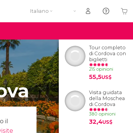
Italiano
Il tuo carrello è vuoto
Tour completo
di Cordova con
biglietti
215 opinioni
55,5
US$
ova
Visita guidata
della Moschea
di Cordova
380 opinioni
o il
32,4
US$
visite