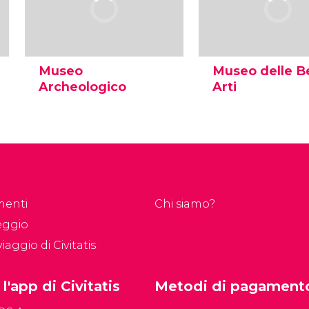
Museo
Museo delle Be
Archeologico
Arti
Il secondo museo
Il Museo delle Belle 
archeologico più
la pinacoteca più
importante della Spagna si
completa di Cordov
trova a Cordova ed espone
opere di artisti com
oggetti dalla preistoria fino
Zurbarán o Antonio 
ad al-Andalus. Scopri orari
Castillo. Consulta ora
e prezzi.
prezzi.
menti
Chi siamo?
eggio
iaggio di Civitatis
 l'app di Civitatis
Metodi di pagament