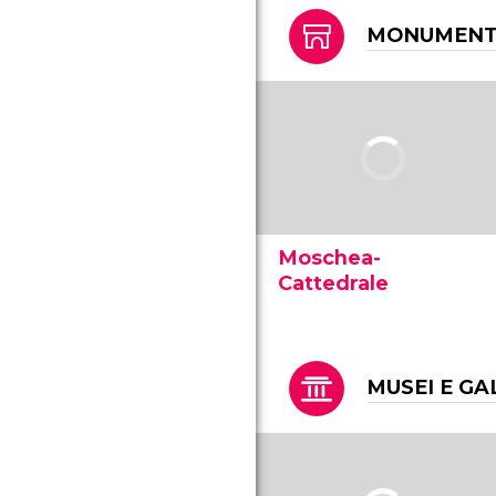
monumenti più importanti
della Spagna e per la storia
MONUMENTI
di Cordova. Scopri orari,
prezzi e altro.
Moschea-
Cattedrale
La Moschea-Cattedrale di
Cordova è uno dei
monumenti più importanti
della Spagna e per la storia
MUSEI E GA
di Cordova. Scopri orari,
prezzi e altro.