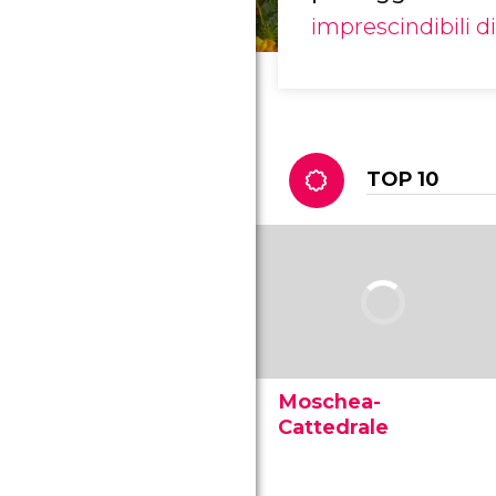
imprescindibili d
TOP 10
Moschea-
Cattedrale
La Moschea-Cattedrale di
Cordova è uno dei