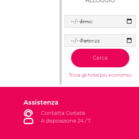
ALLOGGIO
Arrivo
Partenza
Cerca
Trova gli hotel più economici
Assistenza
Contatta Civitatis
A disposizione 24 / 7