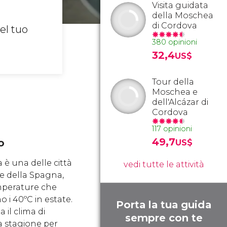
Visita guidata
della Moschea
di Cordova
el tuo
380 opinioni
32,4
US$
Tour della
Moschea e
dell'Alcázar di
Cordova
117 opinioni
49,7
o
US$
 è una delle città
vedi tutte le attività
de della Spagna,
perature che
 i 40ºC in estate.
Porta la tua guida
 il clima di
sempre con te
 stagione per