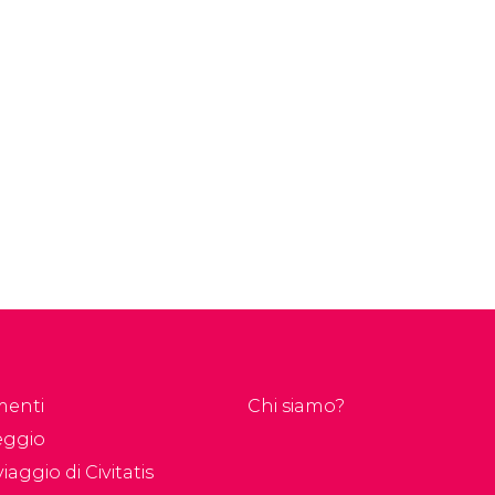
menti
Chi siamo?
eggio
iaggio di Civitatis