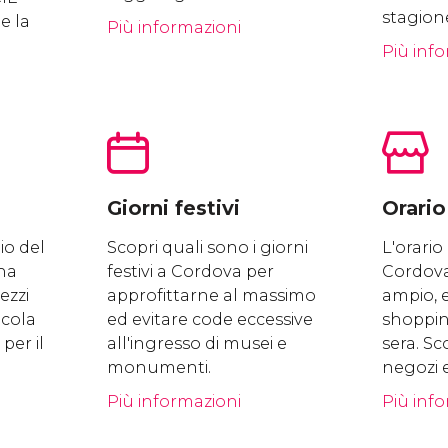
stagion
e la
Più informazioni
Più inf
Giorni festivi
Orari
io del
Scopri quali sono i giorni
L'orari
na
festivi a Cordova per
Cordova
ezzi
approfittarne al massimo
ampio, e
lcola
ed evitare code eccessive
shoppin
per il
all'ingresso di musei e
sera. Sco
monumenti.
negozi 
Più informazioni
Più inf