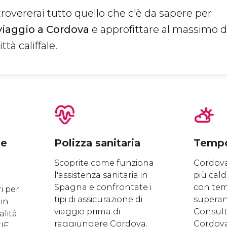
trovererai tutto quello che c'è da sapere per
viaggio a Cordova
e approfittare al massimo d
ttà califfale.
ne
Polizza sanitaria
Temp
Scoprite come funziona
Cordova
l'assistenza sanitaria in
più cal
Spagna e confrontate i
con tem
i per
tipi di assicurazione di
superano
 in
viaggio prima di
Consulta
lità:
raggiungere Cordova.
Cordova
CIE