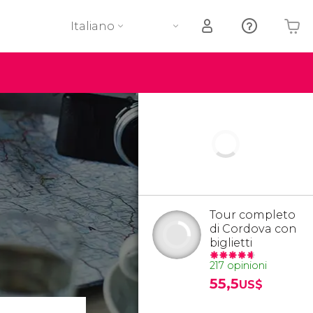
Italiano
Il tuo carrello è vuoto
Tour completo
di Cordova con
biglietti
217 opinioni
55,5
US$