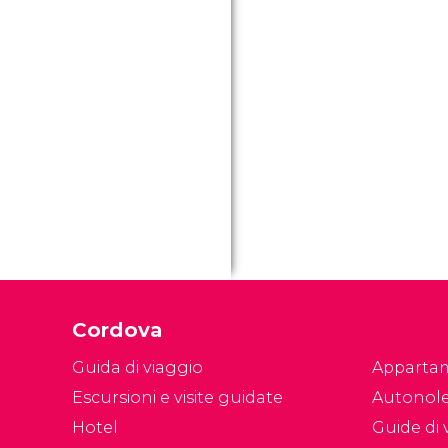
Cordova
Guida di viaggio
Apparta
Escursioni e visite guidate
Autonol
Hotel
Guide di v