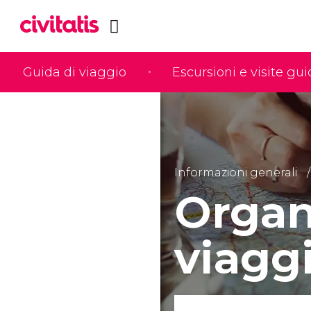
Guida di viaggio
Escursioni e visite gu
Informazioni generali
Organi
viagg