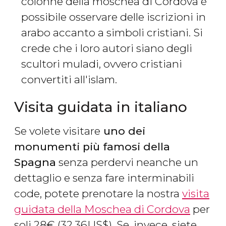
colonne della moschea di Cordova è
possibile osservare delle iscrizioni in
arabo accanto a simboli cristiani. Si
crede che i loro autori siano degli
scultori muladi, ovvero cristiani
convertiti all'islam.
Visita guidata in italiano
Se volete visitare
uno dei
monumenti più famosi della
Spagna
senza perdervi neanche un
dettaglio e senza fare interminabili
code, potete prenotare la nostra
visita
guidata della Moschea di Cordova
per
soli 28
€
(32,36
US$
). Se, invece, siete