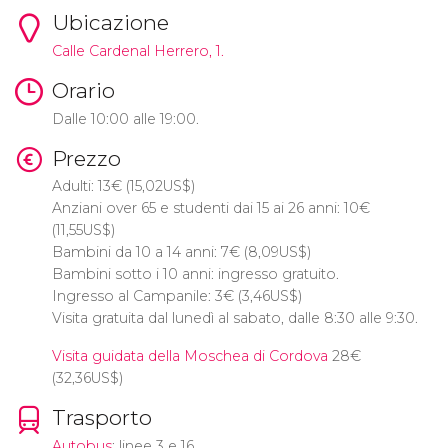
Ubicazione
Calle Cardenal Herrero, 1.
Orario
Dalle 10:00 alle 19:00.
Prezzo
Adulti: 13
€
(15,02
US$
)
Anziani over 65 e studenti dai 15 ai 26 anni: 10
€
(11,55
US$
)
Bambini da 10 a 14 anni: 7
€
(8,09
US$
)
Bambini sotto i 10 anni: ingresso gratuito.
Ingresso al Campanile: 3
€
(3,46
US$
)
Visita gratuita dal lunedì al sabato, dalle 8:30 alle 9:30.
Visita guidata della Moschea di Cordova
28
€
(32,36
US$
)
Trasporto
Autobus
: linee 3 e 16.