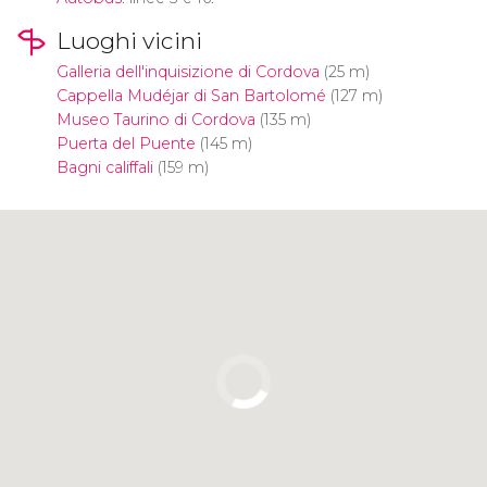
Luoghi vicini
Galleria dell'inquisizione di Cordova
(25 m)
Cappella Mudéjar di San Bartolomé
(127 m)
Museo Taurino di Cordova
(135 m)
Puerta del Puente
(145 m)
Bagni califfali
(159 m)
Clicca per usare la mappa