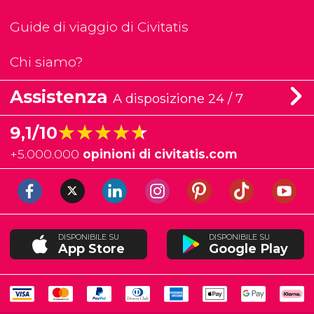
Guide di viaggio di Civitatis
Chi siamo?
Assistenza
A disposizione 24 / 7
★★★★★
★★★★★
9,1/10
+
5.000.000
opinioni di civitatis.com
DISPONIBILE SU
DISPONIBILE SU
App Store
Google Play