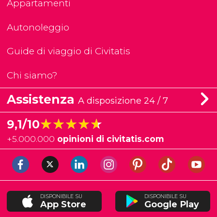
Appartamenti
Autonoleggio
Guide di viaggio di Civitatis
Chi siamo?
Assistenza
A disposizione 24 / 7
★★★★★
★★★★★
9,1/10
+
5.000.000
opinioni di civitatis.com
DISPONIBILE SU
DISPONIBILE SU
App Store
Google Play